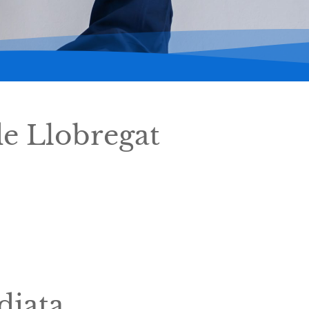
de Llobregat
diata