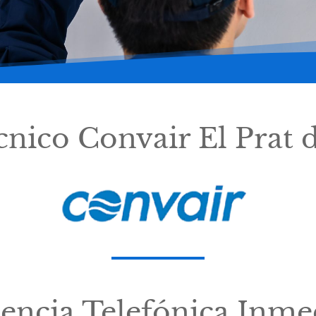
cnico Convair El Prat 
tencia Telefónica Inme