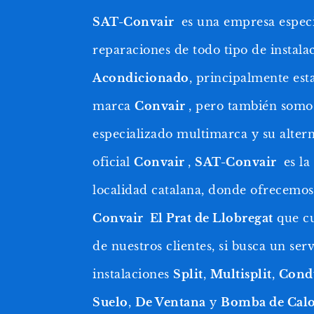
SAT-Convair
es una empresa especia
reparaciones de todo tipo de instala
Acondicionado
, principalmente est
marca
Convair
, pero también somos
especializado multimarca y su alterna
oficial
Convair
,
SAT-Convair
es l
localidad catalana, donde ofrecemo
Convair El Prat de Llobregat
que cu
de nuestros clientes, si busca un ser
instalaciones
Split
,
Multisplit
,
Cond
Suelo
,
De Ventana
y
Bomba de Cal