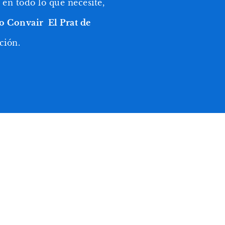
en todo lo que necesite,
o Convair El Prat de
ción.