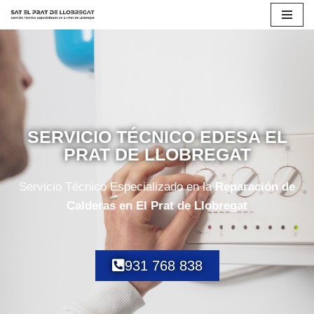
Saltar
al
contenido
SERVICIO TÉCNICO EDESA EL
PRAT DE LLOBREGAT
Servicio Técnico Especializado en la
Reparación de
Calderas en El Prat de Llobregat
931 768 838